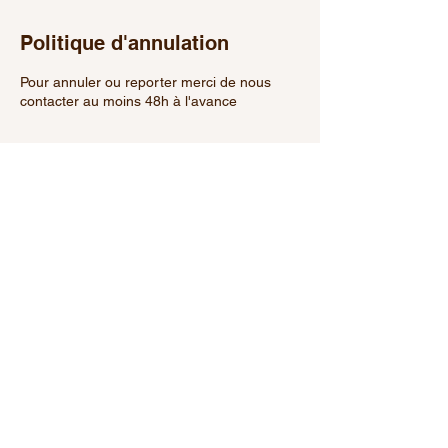
Politique d'annulation
Pour annuler ou reporter merci de nous
contacter au moins 48h à l'avance
Coordonnées
0676983978
chateaufourtonlagarenne@gmail.com
321 Passage de Fourton, 33750 Nérigean,
France
Fourton La Garenne