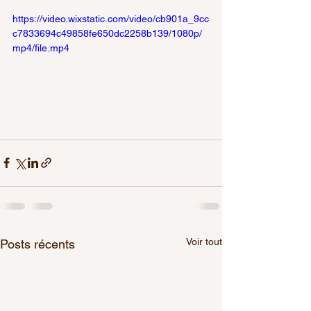
https://video.wixstatic.com/video/cb901a_9cc
c7833694c49858fe650dc2258b139/1080p/
mp4/file.mp4
Voir tout
Posts récents